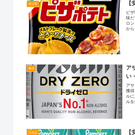
【
未分類
ピザ
味だ
ロン
から
ア
食品
い
アサ
獲得
ルに
ルを
【
日用品