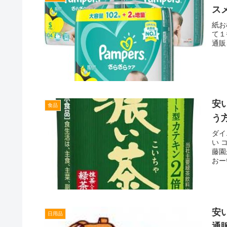
ス
紙お
て１
通販
安
食品
う
ダイ
い 
藤園
おー
安
日用品
通