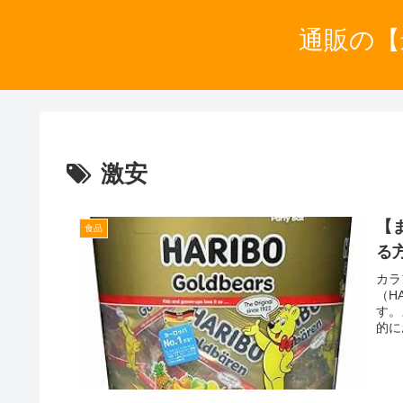
通販の【
激安
【
食品
る
カラ
（H
す。
的に