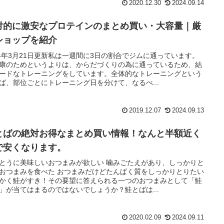
2020.12.30
2024.09.14
対的に激安なプロテインのまとめ買い・大容量｜厳
ショップを紹介
24年3月21日更新私は一週間に3日の割合でジムに通っています。
康のためというよりは、からだづくりの為に通っているため、結
ードなトレーニングをしています。全体的なトレーニングという
ば、部位ごとにトレーニング日を分けて、なるべ...
2019.12.07
2024.09.13
とばの絶対お得なまとめ買い情報！なんと半額近く
で安くなります。
とうに美味しいおつまみが欲しい 噛みごたえがあり、しっかりと
おつまみを食べた おつまみだけどたんぱく質をしっかりとりたい
かく鮭がすき！その要望に答えられる一つのおつまみとして「鮭
」が当てはまるのではないでしょうか？鮭とばは...
2020.02.09
2024.09.11