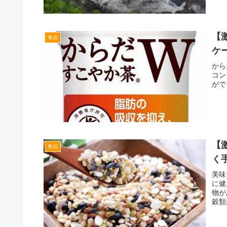
【
食品
ケ
から
コン
がで
【
食品
く
美味
に健
物が
穀類