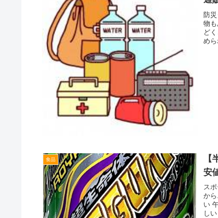
防災
物も
どく
めら
【
食品
安
スポ
から
い 
しい