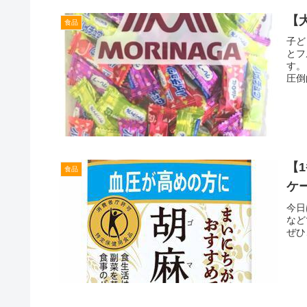
【
食品
子ど
とフ
す。
圧倒
【
食品
ケ
今日
など
ぜひ