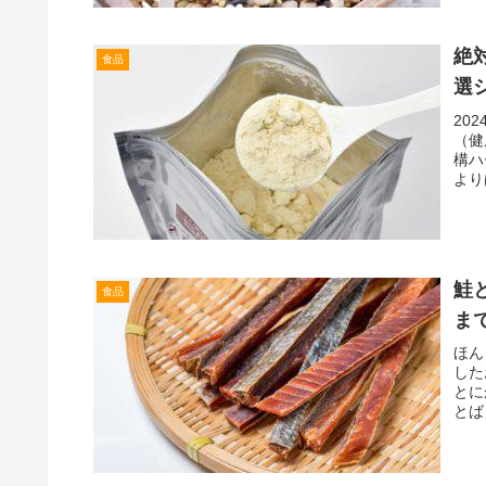
絶
食品
選
20
（健
構ハ
より
鮭
食品
ま
ほん
した
とに
とば