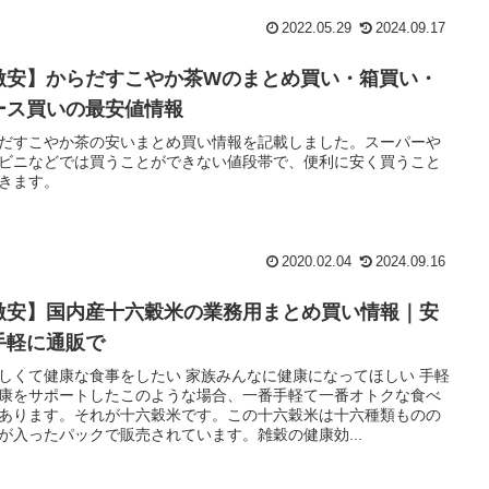
2022.05.29
2024.09.17
激安】からだすこやか茶Wのまとめ買い・箱買い・
ース買いの最安値情報
だすこやか茶の安いまとめ買い情報を記載しました。スーパーや
ビニなどでは買うことができない値段帯で、便利に安く買うこと
きます。
2020.02.04
2024.09.16
激安】国内産十六穀米の業務用まとめ買い情報｜安
手軽に通販で
しくて健康な食事をしたい 家族みんなに健康になってほしい 手軽
康をサポートしたこのような場合、一番手軽て一番オトクな食べ
あります。それが十六穀米です。この十六穀米は十六種類ものの
が入ったパックで販売されています。雑穀の健康効...