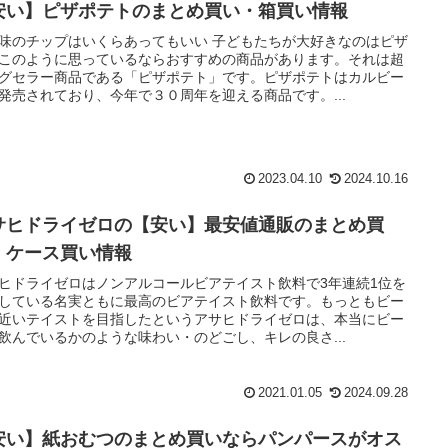
安い】ピザポテトのまとめ買い・箱買い情報
味のチップはいくらあってもいい 子どもたちが大好きなのはピザ
このように思っているならおすすめの商品があります。それは超
グセラー商品である「ピザポテト」です。ピザポテトはカルビー
発売されており、今年で３０周年を迎える商品です。...
2023.04.10
2024.10.16
サヒドライゼロの【安い】最安値通販のまとめ買
・ケース買い情報
ヒドライゼロはノンアルコールビアテイスト飲料で3年連続1位を
している名実ともに最高のビアテイスト飲料です。もっともビー
近いテイストを目指したというアサヒドライゼロは、本当にビー
飲んでいるかのような味わい・のどごし、キレの良さ...
2021.01.05
2024.09.28
安い】紙おむつのまとめ買いならパンパースがオス