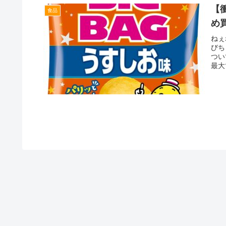
【
食品
め
ねぇ
びち
つい
最大