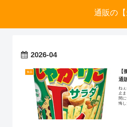
通販の【
2026-04
【
食品
通
ねぇ
止ま
間に
悔し