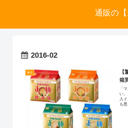
通販の【
2016-02
【
食品
箱
「マ
い、
入イ
も悪