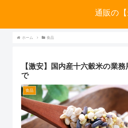
通販の【
ホーム
食品
【激安】国内産十六穀米の業務
で
食品