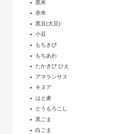
黒米
赤米
黒豆(大豆)
小豆
もちきび
もちあわ
たかきび ひえ
アマランサス
キヌア
はと麦
とうもろこし
黒ごま
白ごま