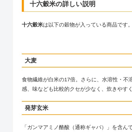
十六穀米の詳しい説明
十六穀米
は以下の穀物が入っている商品です
大麦
食物繊維が白米の17倍。さらに、水溶性・不
感、味なども比較的クセが少なく、炊きやす
発芽玄米
「ガンマアミノ酪酸（通称ギャバ）」を含ん