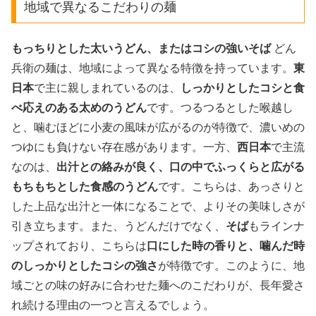
地域で異なるこだわりの麺
もっちりとした太いうどん、またはコシの強いそば
どん
兵衛の麺は、地域によって異なる特徴を持っています。
東
日本
で主に親しまれているのは、
しっかりとしたコシと食
べ応えのある太めのうどん
です。つるつるとした喉越し
と、噛むほどに小麦の風味が広がるのが特徴で、濃いめの
つゆにも負けない存在感があります。一方、
西日本
で主流
なのは、
出汁との絡みが良く、口の中でふっくらと広がる
もちもちとした食感のうどん
です。こちらは、あっさりと
した上品な出汁と一体になることで、よりその美味しさが
引き立ちます。また、うどんだけでなく、
そば
もラインナ
ップされており、こちらは
口にした時の香りと、噛んだ時
のしっかりとしたコシの強さ
が特徴です。このように、地
域ごとの味の好みに合わせた麺へのこだわりが、長年愛さ
れ続ける理由の一つと言えるでしょう。