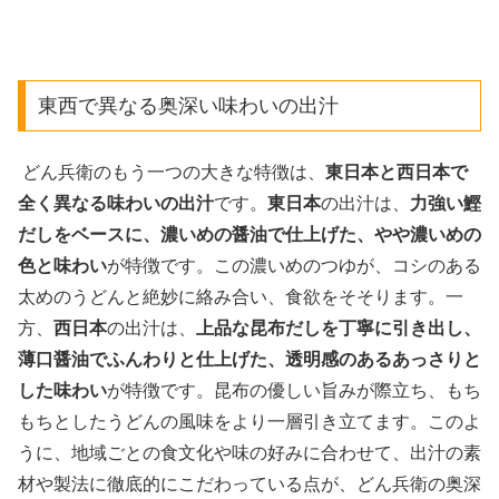
東西で異なる奥深い味わいの出汁
どん兵衛のもう一つの大きな特徴は、
東日本と西日本で
全く異なる味わいの出汁
です。
東日本
の出汁は、
力強い鰹
だしをベースに、濃いめの醤油で仕上げた、やや濃いめの
色と味わい
が特徴です。この濃いめのつゆが、コシのある
太めのうどんと絶妙に絡み合い、食欲をそそります。一
方、
西日本
の出汁は、
上品な昆布だしを丁寧に引き出し、
薄口醤油でふんわりと仕上げた、透明感のあるあっさりと
した味わい
が特徴です。昆布の優しい旨みが際立ち、もち
もちとしたうどんの風味をより一層引き立てます。このよ
うに、地域ごとの食文化や味の好みに合わせて、出汁の素
材や製法に徹底的にこだわっている点が、どん兵衛の奥深