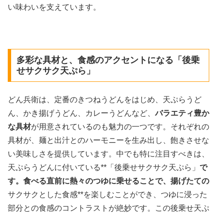
い味わいを支えています。
多彩な具材と、食感のアクセントになる「後乗
せサクサク天ぷら」
どん兵衛は、定番のきつねうどんをはじめ、天ぷらうど
ん、かき揚げうどん、カレーうどんなど、
バラエティ豊か
な具材
が用意されているのも魅力の一つです。それぞれの
具材が、麺と出汁とのハーモニーを生み出し、飽きさせな
い美味しさを提供しています。中でも特に注目すべきは、
天ぷらうどんに付いている**「後乗せサクサク天ぷら」
で
す。食べる直前に熱々のつゆに乗せることで、揚げたての
サクサクとした食感**を楽しむことができ、つゆに浸った
部分との食感のコントラストが絶妙です。この後乗せ天ぷ