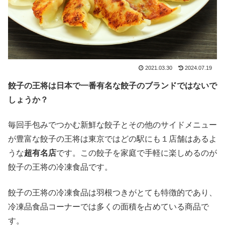
2021.03.30
2024.07.19
餃子の王将は日本で一番有名な餃子のブランドではないで
しょうか？
毎回手包みでつかむ新鮮な餃子とその他のサイドメニュー
が豊富な餃子の王将は東京ではどの駅にも１店舗はあるよ
うな
超有名店
です。この餃子を家庭で手軽に楽しめるのが
餃子の王将の冷凍食品です。
餃子の王将の冷凍食品は羽根つきがとても特徴的であり、
冷凍品食品コーナーでは多くの面積を占めている商品で
す。