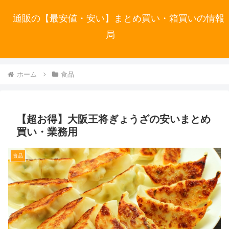
通販の【最安値・安い】まとめ買い・箱買いの情報
局
ホーム
食品
【超お得】大阪王将ぎょうざの安いまとめ
買い・業務用
食品