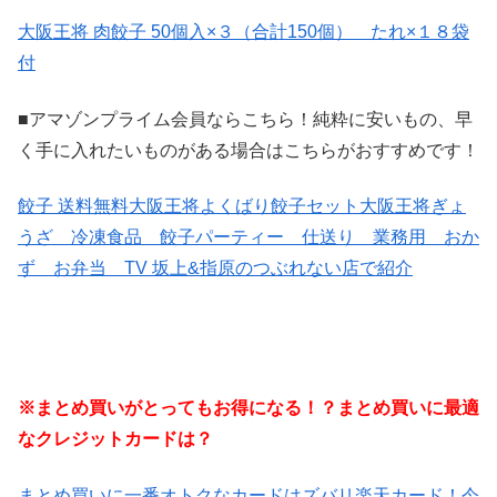
大阪王将 肉餃子 50個入×３（合計150個） たれ×１８袋
付
■アマゾンプライム会員ならこちら！純粋に安いもの、早
く手に入れたいものがある場合はこちらがおすすめです！
餃子 送料無料大阪王将よくばり餃子セット大阪王将ぎょ
うざ 冷凍食品 餃子パーティー 仕送り 業務用 おか
ず お弁当 TV 坂上&指原のつぶれない店で紹介
※まとめ買いがとってもお得になる！？まとめ買いに最適
なクレジットカードは？
まとめ買いに一番オトクなカードはズバリ楽天カード！今