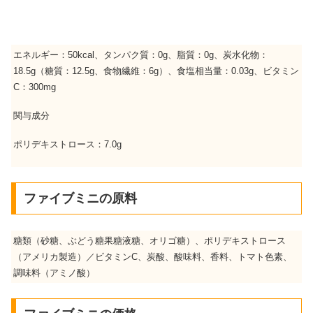
エネルギー：50kcal、タンパク質：0g、脂質：0g、炭水化物：
18.5g（糖質：12.5g、食物繊維：6g）、食塩相当量：0.03g、ビタミン
C：300mg
関与成分
ポリデキストロース：7.0g
ファイブミニの原料
糖類（砂糖、ぶどう糖果糖液糖、オリゴ糖）、ポリデキストロース
（アメリカ製造）／ビタミンC、炭酸、酸味料、香料、トマト色素、
調味料（アミノ酸）