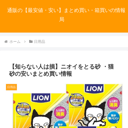
通販の【最安値・安い】まとめ買い・箱買いの情報
局
ホーム
日用品
【知らない人は損】ニオイをとる砂 ・猫
砂の安いまとめ買い情報
日用品