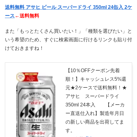
送料無料 アサヒ ビール スーパードライ 350ml 24缶入 2ケ
ース
←送料無料
また「もっとたくさん買いたい！」「種類を選びたい」と
いう希望のため、すぐに検索画面に行けるリンクも貼り付
けておきますね！
【10％OFFクーポン先着
順！】キャッシュレス5%還
元★2ケースで送料無料！★
アサヒ スーパードライ
350ml 24本入 【メーカ
ー直送仕入れ】製造年月日
の新しい商品を出荷してま
す。