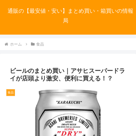
通販の【最安値・安い】まとめ買い・箱買いの情報
局
ホーム
食品
ビールのまとめ買い｜アサヒスーパードラ
イが店頭より激安、便利に買える！？
食品