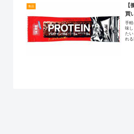
【
食品
買
手軽
味し
たい
れる