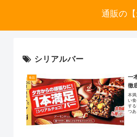
通販の【
シリアルバー
一
食品
徹
本満
い食
する
つあ
買い