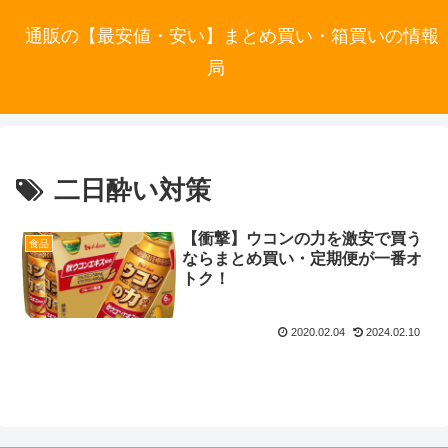
通販の【最安値・安い】まとめ買い・箱買いの情報
局
二日酔い対策
【衝撃】ウコンの力を激安で買う
食品
ならまとめ買い・定期便が一番オ
トク！
2020.02.04
2024.02.10