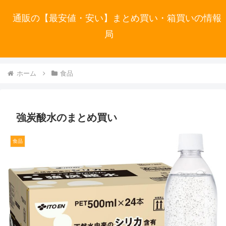
通販の【最安値・安い】まとめ買い・箱買いの情報
局
ホーム
食品
強炭酸水のまとめ買い
食品