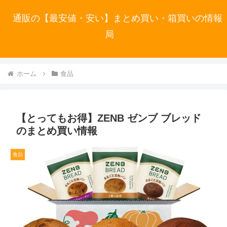
通販の【最安値・安い】まとめ買い・箱買いの情報
局
ホーム
食品
【とってもお得】ZENB ゼンブ ブレッド
のまとめ買い情報
食品