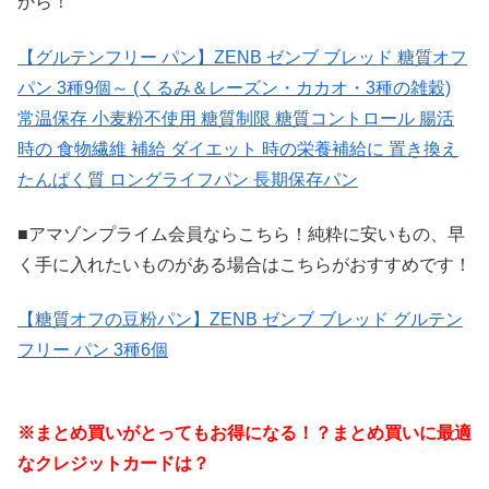
から！
【グルテンフリー パン】ZENB ゼンブ ブレッド 糖質オフ
パン 3種9個～ (くるみ＆レーズン・カカオ・3種の雑穀)
常温保存 小麦粉不使用 糖質制限 糖質コントロール 腸活
時の 食物繊維 補給 ダイエット 時の栄養補給に 置き換え
たんぱく質 ロングライフパン 長期保存パン
■アマゾンプライム会員ならこちら！純粋に安いもの、早
く手に入れたいものがある場合はこちらがおすすめです！
【糖質オフの豆粉パン】ZENB ゼンブ ブレッド グルテン
フリー パン 3種6個
※まとめ買いがとってもお得になる！？まとめ買いに最適
なクレジットカードは？