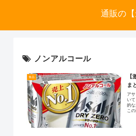
通販の【
ノンアルコール
【
食品
ま
アサ
いて
的な
この