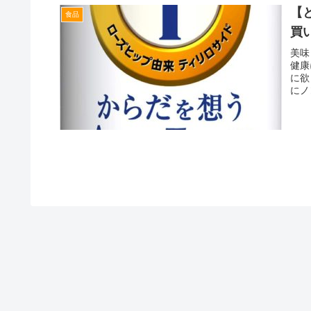
【
食品
買
美味
健康
に欲
にノ